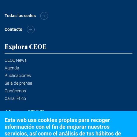
Todas las sedes
Contacto
Explora CEOE
CEOE News
Agenda
Publicaciones
Sala de prensa
Conócenos
Canal Ético
Alertas CEOE
Esta web usa cookies propias para recoger
información con el fin de mejorar nuestros
Suscríbete a la newsletter
servicios, así como el análisis de tus hábitos de