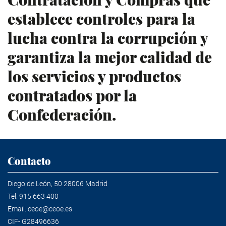
establece c
ontroles para la
lucha contra la corrupción y
garantiza la mejor calidad de
los servicios y productos
contratados por la
Confederación.
Contacto
Diego de León, 50 28006 Madrid
Tel.
915 663 400
Email.
ceoe@ceoe.es
CIF- G28496636