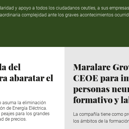
aridad y apoyo a todos los ciudadanos ceutíes, a sus empresas,
raordinaria complejidad ante los graves acontecimientos ocurri
a del
Maralarc Grow
a abaratar el
CEOE para imp
personas neur
formativo y l
o asuma la eliminación
ón de Energía Eléctrica.
s peajes para los grandes
La compañía tiene como pro
ad de precios.
los ámbitos de la formación