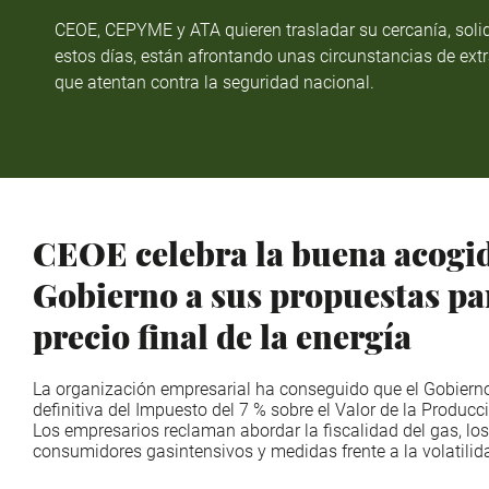
CEOE, CEPYME y ATA quieren trasladar su cercanía, solid
estos días, están afrontando unas circunstancias de ext
que atentan contra la seguridad nacional.
CEOE celebra la buena acogid
Gobierno a sus propuestas par
precio final de la energía
La organización empresarial ha conseguido que el Gobiern
definitiva del Impuesto del 7 % sobre el Valor de la Producci
Los empresarios reclaman abordar la fiscalidad del gas, lo
consumidores gasintensivos y medidas frente a la volatilid