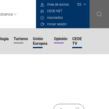
Select
Área de socios
your
CEOE NET
language
nócenos
Asociados
Iniciar sesión
logía
Turismo
Unión
Opinión
CEOE
Europea
TV