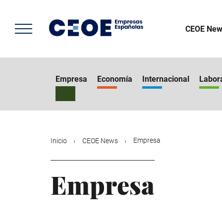
Pasar
al
contenido
CEOE New
principal
Empresa
Economía
Internacional
Labor
Empresa
Inicio
CEOE News
Empresa