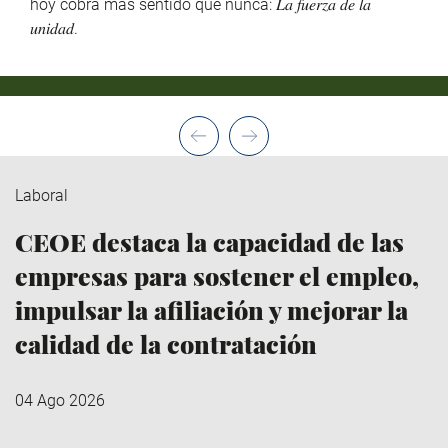
hoy cobra más sentido que nunca: 𝐿𝑎 𝑓𝑢𝑒𝑟𝑧𝑎 𝑑𝑒 𝑙𝑎
𝑢𝑛𝑖𝑑𝑎𝑑.
Laboral
CEOE destaca la capacidad de las
empresas para sostener el empleo,
impulsar la afiliación y mejorar la
calidad de la contratación
04 Ago 2026