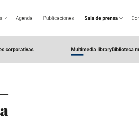
s
Agenda
Publicaciones
Sala de prensa
Co
es corporativas
Multimedia libraryBiblioteca 
sa