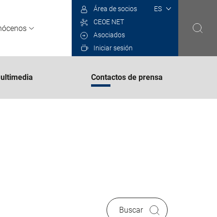
Select
Área de socios
your
CEOE NET
language
nócenos
Asociados
Iniciar sesión
multimedia
Contactos de prensa
Buscar