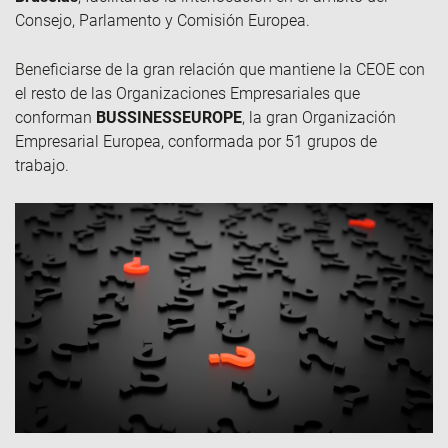
Consejo, Parlamento y Comisión Europea.
Beneficiarse de la gran relación que mantiene la CEOE con
el resto de las Organizaciones Empresariales que
conforman
BUSSINESSEUROPE
, la gran Organización
Empresarial Europea, conformada por 51 grupos de
trabajo.