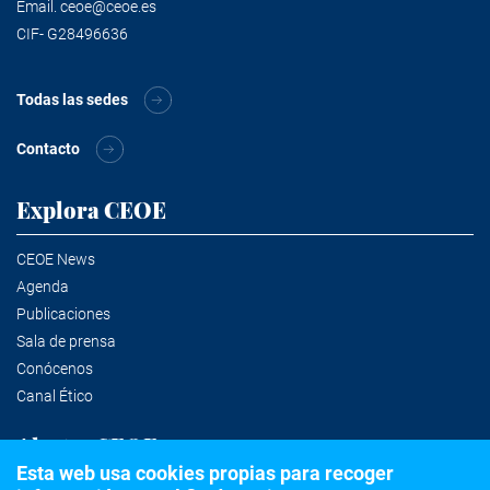
Email.
ceoe@ceoe.es
CIF- G28496636
Todas las sedes
Contacto
Explora CEOE
CEOE News
Agenda
Publicaciones
Sala de prensa
Conócenos
Canal Ético
Alertas CEOE
Esta web usa cookies propias para recoger