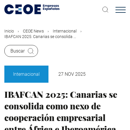
Pasar
al
contenido
principal
Inicio
CEOE News
Internacional
IBAFCAN 2025: Canarias se consolida ...
Buscar
Internacional
27 NOV 2025
IBAFCAN 2025: Canarias se
consolida como nexo de
cooperación empresarial
entre África e Iberoamérica