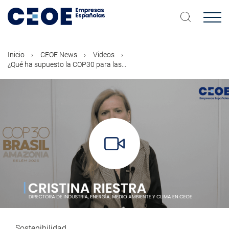
Pasar
al
contenido
principal
Inicio
CEOE News
Videos
¿Qué ha supuesto la COP30 para las...
Sostenibilidad