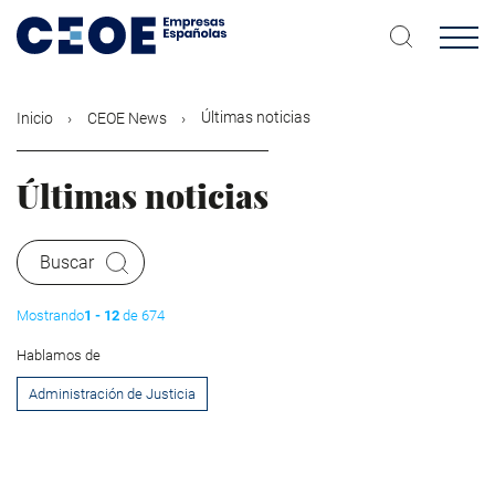
Pasar
al
contenido
principal
Últimas noticias
Inicio
CEOE News
Últimas noticias
Buscar
Mostrando
1 - 12
de 674
Hablamos de
Administración de Justicia