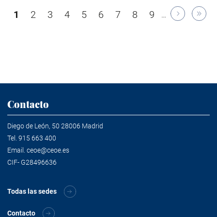
Paginación
Página
1
Página
2
Página
3
Página
4
Página
5
Página
6
Página
7
Página
8
Página
9
…
actual
Contacto
Diego de León, 50 28006 Madrid
Tel.
915 663 400
Email.
ceoe@ceoe.es
CIF- G28496636
Todas las sedes
Contacto