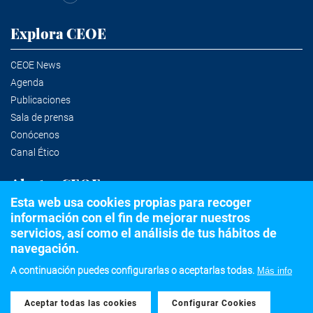
Explora CEOE
CEOE News
Agenda
Publicaciones
Sala de prensa
Conócenos
Canal Ético
Alertas CEOE
Esta web usa cookies propias para recoger
información con el fin de mejorar nuestros
Suscríbete a la newsletter
servicios, así como el análisis de tus hábitos de
navegación.
A continuación puedes configurarlas o aceptarlas todas.
Más info
©2020 Confederación Española de Organizaciones Empresariales
Aceptar todas las cookies
Withdraw consent
Aviso legal
Política de privacidad y Cookies