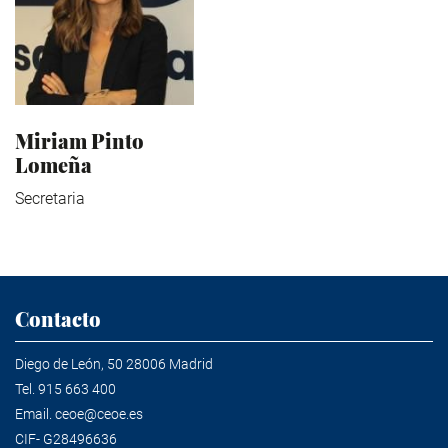
Miriam Pinto
Lomeña
Secretaria
Contacto
Diego de León, 50 28006 Madrid
Tel.
915 663 400
Email.
ceoe@ceoe.es
CIF- G28496636