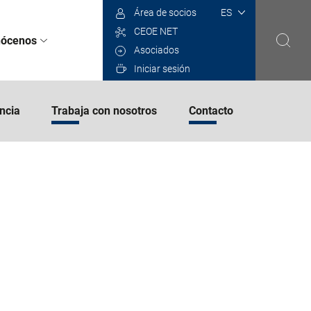
Select
Área de socios
your
CEOE NET
language
ócenos
Asociados
Iniciar sesión
ncia
Trabaja con nosotros
Contacto