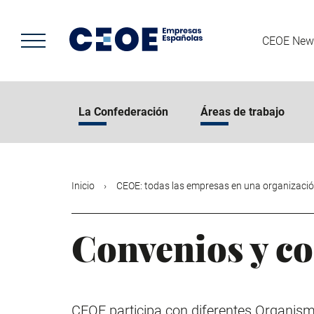
Pasar
al
contenido
CEOE New
principal
La Confederación
Áreas de trabajo
Inicio
CEOE: todas las empresas en una organizaci
Convenios y co
CEOE participa con diferentes Organismo