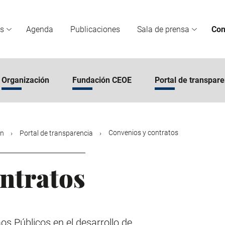
s
Agenda
Publicaciones
Sala de prensa
Con
Organización
Fundación CEOE
Portal de transpare
Convenios y contratos
ón
Portal de transparencia
ntratos
s Públicos en el desarrollo de