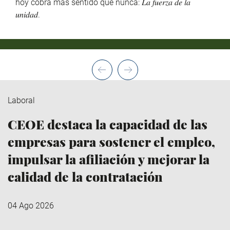
hoy cobra más sentido que nunca: 𝐿𝑎 𝑓𝑢𝑒𝑟𝑧𝑎 𝑑𝑒 𝑙𝑎
𝑢𝑛𝑖𝑑𝑎𝑑.
Laboral
CEOE destaca la capacidad de las
empresas para sostener el empleo,
impulsar la afiliación y mejorar la
calidad de la contratación
04 Ago 2026