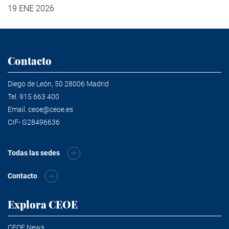
19 ENE 2026
Contacto
Diego de León, 50 28006 Madrid
Tel.
915 663 400
Email.
ceoe@ceoe.es
CIF- G28496636
Todas las sedes
Contacto
Explora CEOE
CEOE News