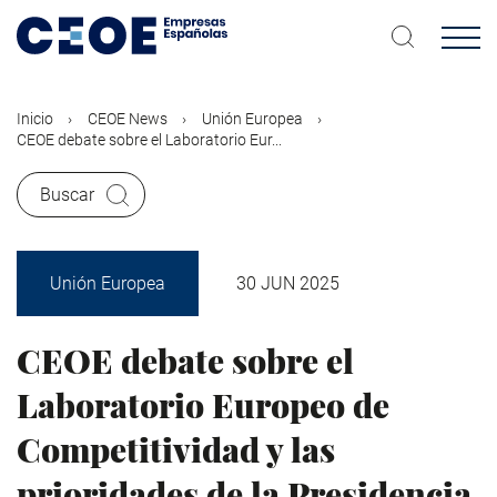
Pasar
al
contenido
principal
Inicio
CEOE News
Unión Europea
CEOE debate sobre el Laboratorio Eur...
Buscar
Unión Europea
30 JUN 2025
CEOE debate sobre el
Laboratorio Europeo de
Competitividad y las
prioridades de la Presidencia