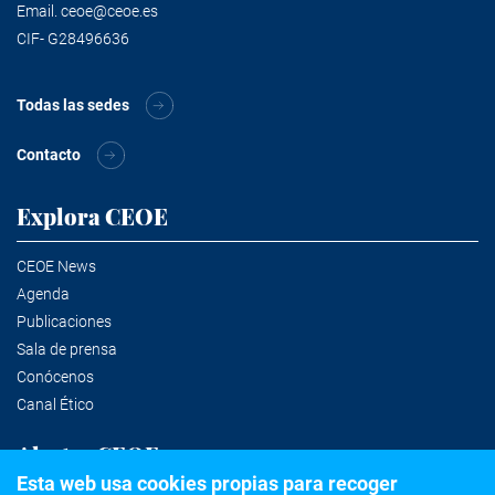
Email.
ceoe@ceoe.es
CIF- G28496636
Todas las sedes
Contacto
Explora CEOE
CEOE News
Agenda
Publicaciones
Sala de prensa
Conócenos
Canal Ético
Alertas CEOE
Esta web usa cookies propias para recoger