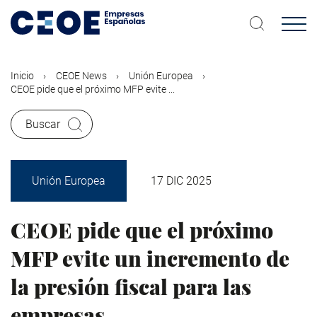
Pasar
al
contenido
principal
Inicio
CEOE News
Unión Europea
CEOE pide que el próximo MFP evite ...
Buscar
Unión Europea
17 DIC 2025
CEOE pide que el próximo
MFP evite un incremento de
la presión fiscal para las
empresas