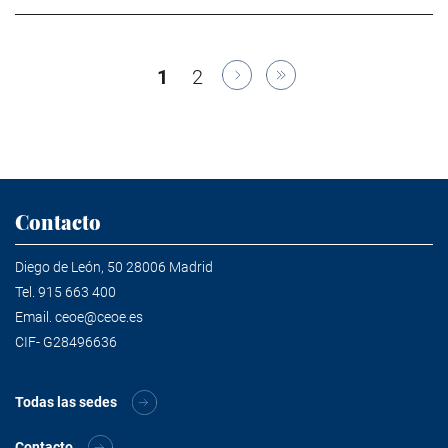
Paginación
Página
1
Página
2
actual
Contacto
Diego de León, 50 28006 Madrid
Tel.
915 663 400
Email.
ceoe@ceoe.es
CIF- G28496636
Todas las sedes
Contacto