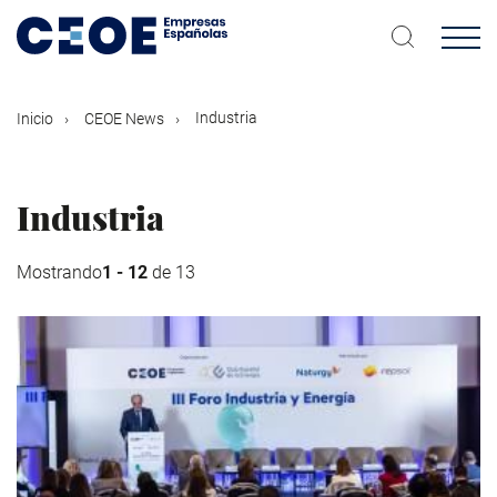
Pasar
al
contenido
principal
Industria
Inicio
CEOE News
Industria
Mostrando
1 - 12
de 13