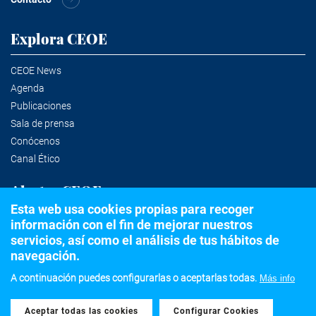
Explora CEOE
CEOE News
Agenda
Publicaciones
Sala de prensa
Conócenos
Canal Ético
Alertas CEOE
Esta web usa cookies propias para recoger
información con el fin de mejorar nuestros
Suscríbete a la newsletter
servicios, así como el análisis de tus hábitos de
navegación.
A continuación puedes configurarlas o aceptarlas todas.
Más info
©2020 Confederación Española de Organizaciones Empresariales
Aceptar todas las cookies
Withdraw consent