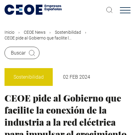
Pasar
al
contenido
principal
Inicio
CEOE News
Sostenibilidad
CEOE pide al Gobierno que facilite l...
Buscar
Sostenibilidad
02 FEB 2024
CEOE pide al Gobierno que
facilite la conexión de la
industria a la red eléctrica
para impulsar el crecimiento