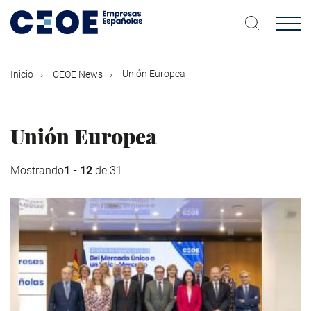
Pasar
al
contenido
principal
Unión Europea
Inicio
CEOE News
Unión Europea
Mostrando
1 - 12
de 31