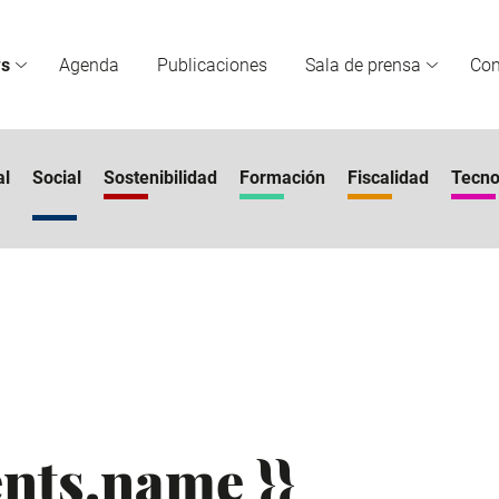
s
Agenda
Publicaciones
Sala de prensa
Co
al
Social
Sostenibilidad
Formación
Fiscalidad
Tecno
nts.name }}