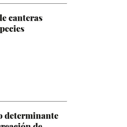
de canteras
pecies
o determinante
creación de