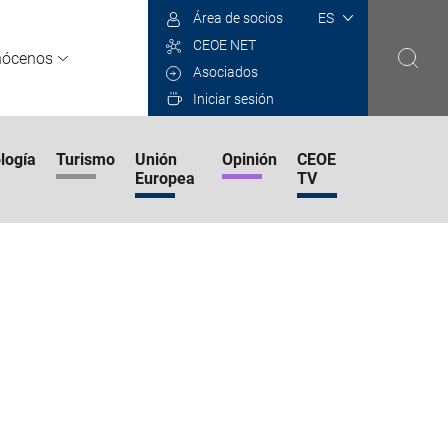
Select
Área de socios
your
CEOE NET
language
nócenos
Asociados
Iniciar sesión
logía
Turismo
Unión
Opinión
CEOE
Europea
TV