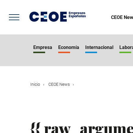
Pasar
al
contenido
CEOE New
principal
Empresa
Economía
Internacional
Labor
Inicio
CEOE News
{{ raw_argume