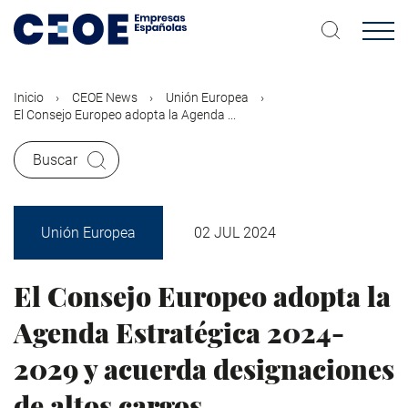
Pasar
al
contenido
principal
Inicio
CEOE News
Unión Europea
El Consejo Europeo adopta la Agenda ...
Buscar
Unión Europea
02 JUL 2024
El Consejo Europeo adopta la
Agenda Estratégica 2024-
2029 y acuerda designaciones
de altos cargos