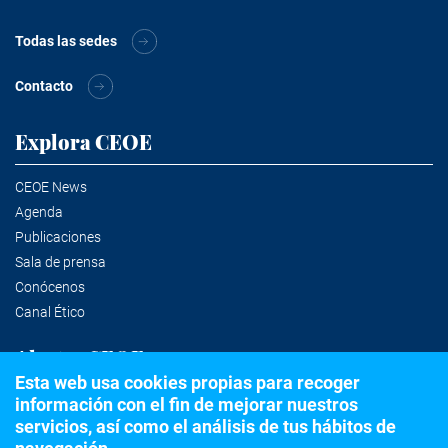
Todas las sedes
Contacto
Explora CEOE
CEOE News
Agenda
Publicaciones
Sala de prensa
Conócenos
Canal Ético
Alertas CEOE
Esta web usa cookies propias para recoger
información con el fin de mejorar nuestros
Suscríbete a la newsletter
servicios, así como el análisis de tus hábitos de