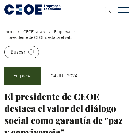
Pasar
al
contenido
principal
Inicio
CEOE News
Empresa
El presidente de CEOE destaca el val...
Buscar
Empresa
04 JUL 2024
El presidente de CEOE
destaca el valor del diálogo
social como garantía de "paz
y convivencia"