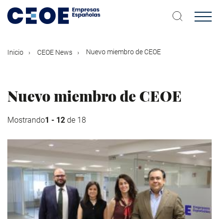
Pasar
al
contenido
principal
Nuevo miembro de CEOE
Inicio
CEOE News
Nuevo miembro de CEOE
Mostrando
1 - 12
de 18