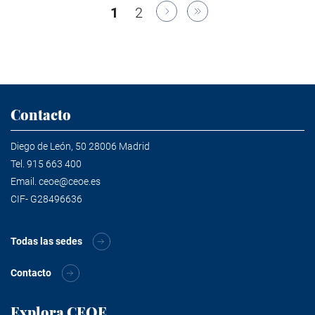
Paginación
Página
1
Página
2
actual
Contacto
Diego de León, 50 28006 Madrid
Tel.
915 663 400
Email.
ceoe@ceoe.es
CIF- G28496636
Todas las sedes
Contacto
Explora CEOE