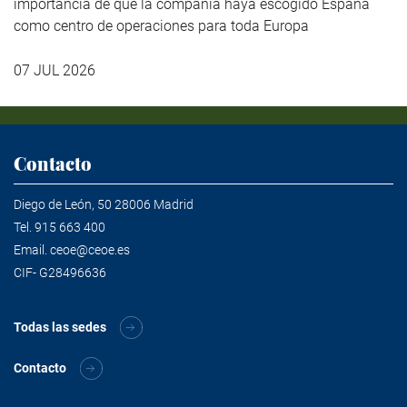
importancia de que la compañía haya escogido España
como centro de operaciones para toda Europa
07 JUL 2026
Contacto
Diego de León, 50 28006 Madrid
Tel.
915 663 400
Email.
ceoe@ceoe.es
CIF- G28496636
Todas las sedes
Contacto