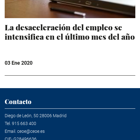
La desaceleración del empleo se
intensifica en el último mes del año
03 Ene 2020
Contacto
Diego de León, 50 28006 Madrid
Tel.
915 663 400
Email.
ceoe@ceoe.es
CIF- G28496636