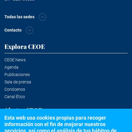
Todas las sedes
Contacto
Explora CEOE
CEOE News
Agenda
Publicaciones
Sala de prensa
Conócenos
Canal Ético
Alertas CEOE
Esta web usa cookies propias para recoger
información con el fin de mejorar nuestros
Suscríbete a la newsletter
servicios, así como el análisis de tus hábitos de