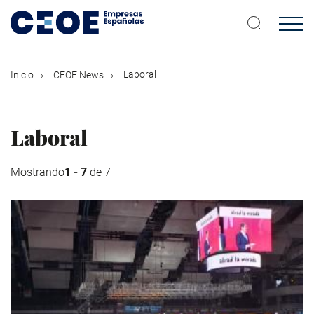
Pasar
al
contenido
principal
Laboral
Inicio
CEOE News
Laboral
Mostrando
1 - 7
de 7