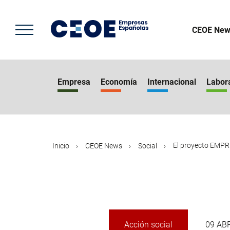
Pasar
al
contenido
CEOE New
principal
Empresa
Economía
Internacional
Labor
El proyecto EMPR
Inicio
CEOE News
Social
Acción social
09 AB