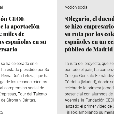
al
Acción social
ión CEOE
‘Olegario, el duen
e la aportación
se hizo empresario’
e miles de
su ruta por los col
s españolas en su
españoles en un ce
ersario
público de Madrid
e se ha celebrado en el
La ruta del proyecto, que s
, ha estado presidido por Su
por todo el país, ha comenz
 Reina Doña Letizia, que ha
Colegio Gonzalo Fernández
ga de los reconocimientos
Córdoba (Madrid), donde s
y al compromiso social de
celebrado la primera jorna
mpresas, Tour del Talento
presencial con alumnos de 
 de Girona y Cáritas.
Además, la Fundación CEO
lanzado el primer vídeo de 
TikTok, ampliando su mens
25