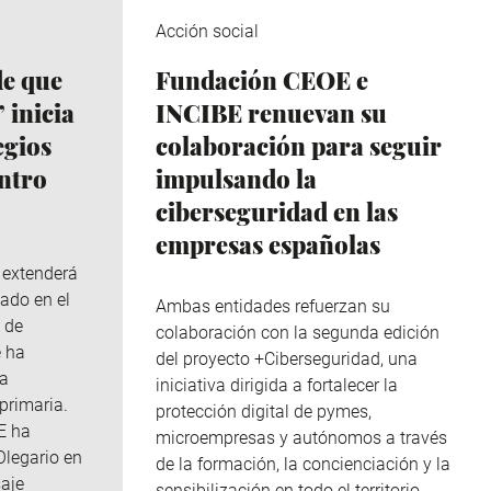
Acción social
de que
Fundación CEOE e
 inicia
INCIBE renuevan su
egios
colaboración para seguir
ntro
impulsando la
ciberseguridad en las
empresas españolas
e extenderá
ado en el
Ambas entidades refuerzan su
 de
colaboración con la segunda edición
e ha
del proyecto +Ciberseguridad, una
da
iniciativa dirigida a fortalecer la
primaria.
protección digital de pymes,
E ha
microempresas y autónomos a través
Olegario en
de la formación, la concienciación y la
aje
sensibilización en todo el territorio