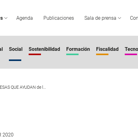
s
Agenda
Publicaciones
Sala de prensa
Co
al
Social
Sostenibilidad
Formación
Fiscalidad
Tecno
ESAS QUE AYUDAN de l...
R 2020