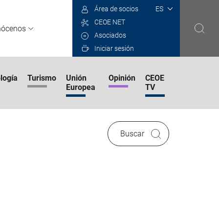
Select
Área de socios
your
CEOE NET
language
nócenos
Asociados
Iniciar sesión
logía
Turismo
Unión
Opinión
CEOE
Europea
TV
Buscar