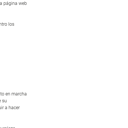
 la página web
ntro los
sto en marcha
e su
ir a hacer