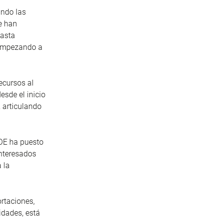
ando las
e han
hasta
á empezando a
ecursos al
esde el inicio
, articulando
EOE ha puesto
interesados
 la
rtaciones,
idades, está