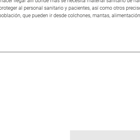
s hacer llegar allí donde más se necesita material sanitario de na
proteger al personal sanitario y pacientes, así como otros preci
 población, que pueden ir desde colchones, mantas, alimentación,