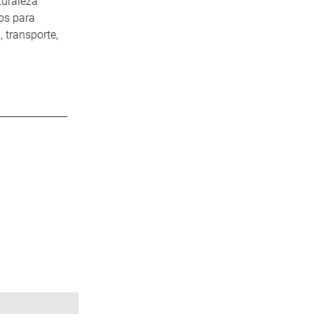
turaleza
sos para
 transporte,