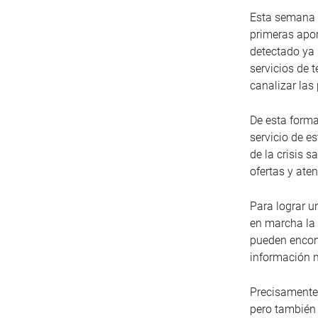
Esta semana s
primeras apor
detectado ya 
servicios de 
canalizar las
De esta forma
servicio de e
de la crisis s
ofertas y ate
Para lograr u
en marcha la
pueden encont
información n
Precisamente 
pero también 