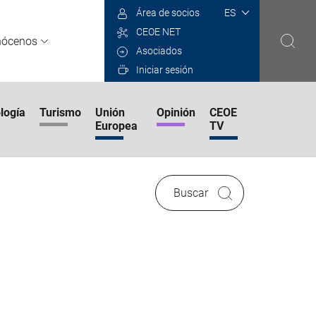
Select
Área de socios
your
CEOE NET
language
nócenos
Asociados
Iniciar sesión
logía
Turismo
Unión
Opinión
CEOE
Europea
TV
Buscar