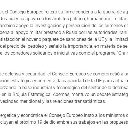
ar, el Consejo Europeo reiteró su firme condena a la guerra de a
Ucrania y su apoyo en los ámbitos político, humanitario, militar 
También apoyó la investigación y persecución de los crímenes de
ndena al apoyo militar prestado a Rusia por las autoridades iran
tisfacción el noveno paquete de sanciones de la UE y la limitac
 del precio del petróleo y señaló la importancia, en materia de s
de los corredores solidarios e iniciativas como el programa “Grai
de defensa y seguridad, el Consejo Europeo se comprometió a s
ación estratégica y aumentar la capacidad de la UE para actuar
rzando la base industrial y tecnológica del sector de la defensa
o en la Brújula Estratégica. Además, mantuvo un debate estratég
 vecindad meridional y las relaciones transatlánticas.
ergética y económica el Consejo Europeo instó a los ministros 
cluyan el próximo 19 de diciembre sus trabajos en las propuesta