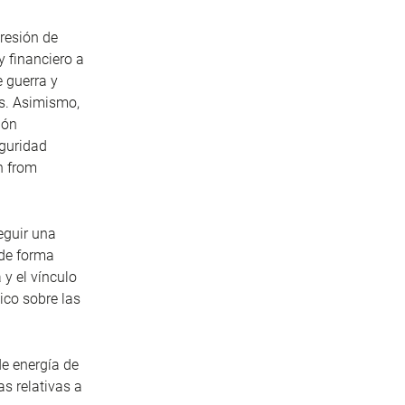
gresión de
y financiero a
 guerra y
ís. Asimismo,
ión
eguridad
n from
eguir una
 de forma
 y el vínculo
ico sobre las
de energía de
s relativas a