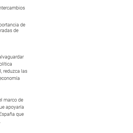
intercambios
portancia de
oradas de
salvaguardar
lítica
l, reduzca las
a economía
el marco de
que apoyaría
e España que
.