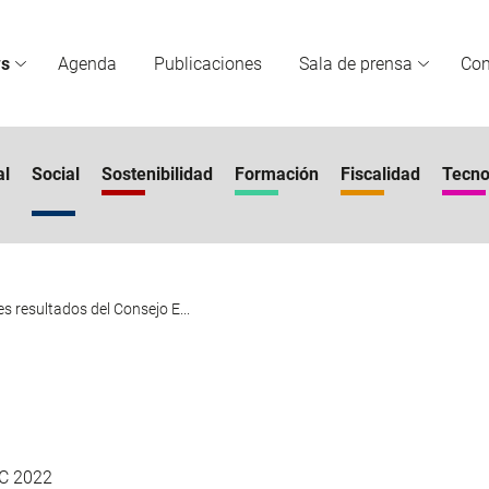
s
Agenda
Publicaciones
Sala de prensa
Co
al
Social
Sostenibilidad
Formación
Fiscalidad
Tecno
es resultados del Consejo E...
IC 2022