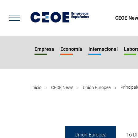
Pasar
al
contenido
CEOE New
principal
Empresa
Economía
Internacional
Labor
Principal
Inicio
CEOE News
Unión Europea
Unión Europea
16 D