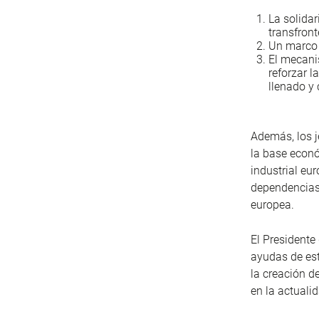
La solida
transfront
Un marco 
El mecani
reforzar 
llenado y 
Además, los j
la base econó
industrial eu
dependencias 
europea.
El Presidente
ayudas de est
la creación d
en la actuali