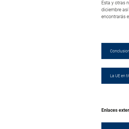
Esta y otras 
diciembre así
encontrarás e
Conclusio
La UE en t
Enlaces exte