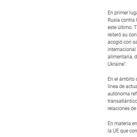
En primer lug
Rusia contra 
este último. 
reiteró su co
acogió con sa
internacional
alimentaria, 
Ukraine”.
En el ámbito 
línea de actu
autónoma refo
transatlántic
relaciones de
En materia en
la UE que con