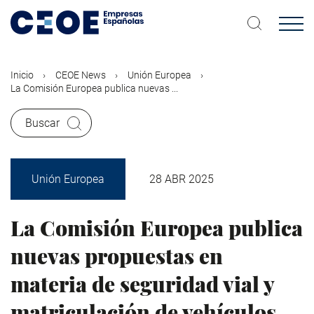
Pasar
al
contenido
principal
Inicio
CEOE News
Unión Europea
La Comisión Europea publica nuevas ...
Buscar
Unión Europea
28 ABR 2025
La Comisión Europea publica
nuevas propuestas en
materia de seguridad vial y
matriculación de vehículos