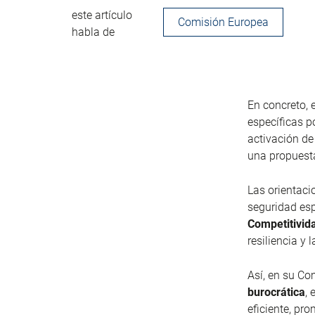
este artículo
Comisión Europea
habla de
En concreto,
específicas p
activación de
una propuesta
Las orientaci
seguridad esp
Competitivid
resiliencia y 
Así, en su Co
burocrática
, 
eficiente, pr