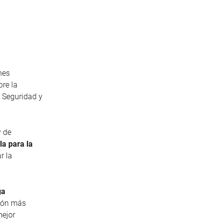
nes
bre la
 Seguridad y
y de
la para la
r la
ga
ción más
mejor