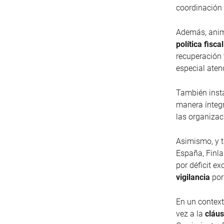
coordinación 
Además, anima
política fisca
recuperación 
especial aten
También insta
manera íntegr
las organizac
Asimismo, y tr
España, Finla
por déficit e
vigilancia
por
En un context
vez a la
cláus