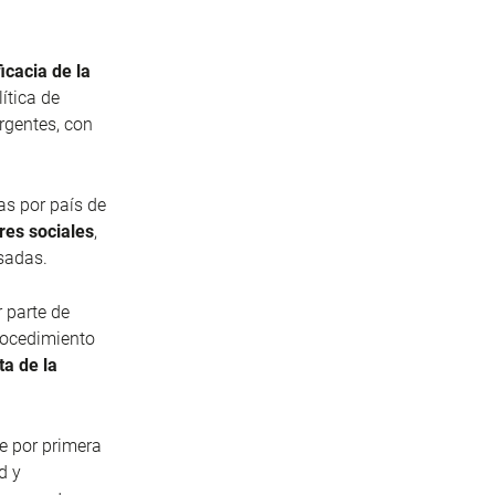
icacia de la
ítica de
rgentes, con
as por país de
res sociales
,
esadas.
r parte de
procedimiento
a de la
re por primera
d y