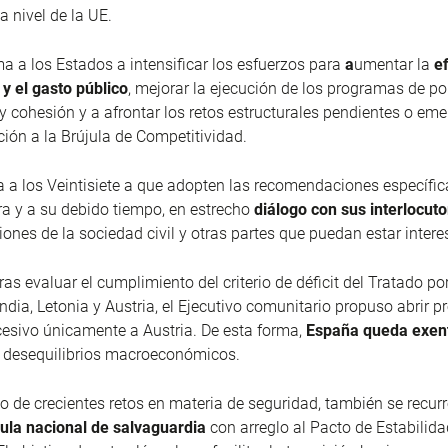
a nivel de la UE.
 a los Estados a intensificar los esfuerzos para
a
umentar la
ef
l y el gasto público
, mejorar la ejecución de los programas de pol
y cohesión y a afrontar los retos estructurales pendientes o eme
ción a la Brújula de Competitividad.
 a los Veintisiete a que adopten las recomendaciones específic
a y a su debido tiempo, en estrecho
diálogo con sus interlocuto
iones de la sociedad civil y otras partes que puedan estar inter
as evaluar el cumplimiento del criterio de déficit del Tratado po
ndia, Letonia y Austria, el Ejecutivo comunitario propuso abrir 
xcesivo únicamente a Austria. De esta forma,
España queda exent
 desequilibrios macroeconómicos.
o de crecientes retos en materia de seguridad, también se recur
ula nacional de salvaguardia
con arreglo al Pacto de Estabilida