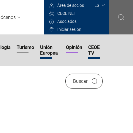
Select
Área de socios
your
CEOE NET
language
nócenos
Asociados
Iniciar sesión
logía
Turismo
Unión
Opinión
CEOE
Europea
TV
Buscar