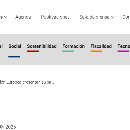
s
Agenda
Publicaciones
Sala de prensa
Co
al
Social
Sostenibilidad
Formación
Fiscalidad
Tecno
ión Europea presentan su pa...
UN 2025