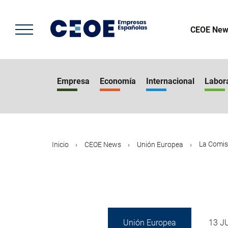
Pasar
al
contenido
CEOE New
principal
Empresa
Economía
Internacional
Labor
La Comis
Inicio
CEOE News
Unión Europea
Unión Europea
13 J