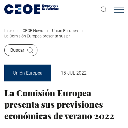
Pasar
al
contenido
principal
Inicio
CEOE News
Unión Europea
La Comisión Europea presenta sus pr...
Buscar
Unión Europea
15 JUL 2022
La Comisión Europea
presenta sus previsiones
económicas de verano 2022