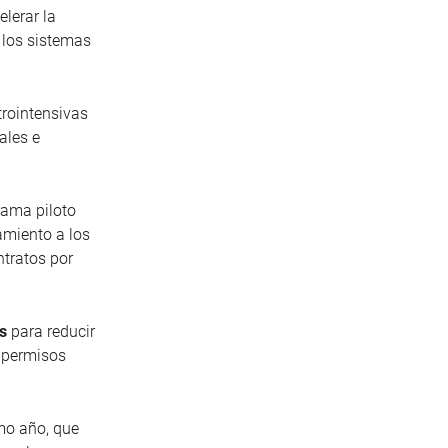
lerar la
r los sistemas
trointensivas
ales e
ama piloto
amiento a los
tratos por
as
para reducir
e permisos
mo año, que