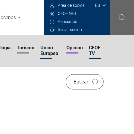
Select
Área de socios
your
CEOE NET
language
nócenos
Asociados
Iniciar sesión
logía
Turismo
Unión
Opinión
CEOE
Europea
TV
Buscar