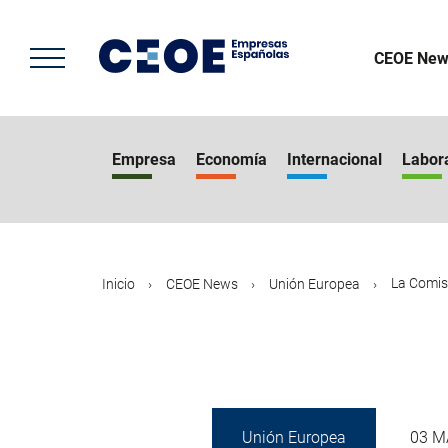
Pasar
al
contenido
CEOE New
principal
Empresa
Economía
Internacional
Labor
La Comisi
Inicio
CEOE News
Unión Europea
Unión Europea
03 M