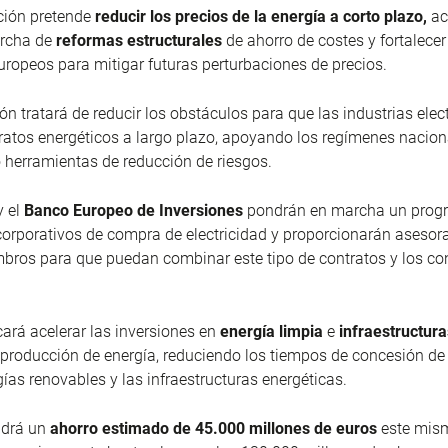
ción pretende
reducir los precios de la energía a corto plazo,
ace
rcha de
reformas estructurales
de ahorro de costes y fortalece
uropeos para mitigar futuras perturbaciones de precios.
ión tratará de reducir los obstáculos para que las industrias elec
ratos energéticos a largo plazo, apoyando los regímenes nacion
 herramientas de reducción de riesgos.
y el
Banco Europeo de Inversiones
pondrán en marcha un progr
orporativos de compra de electricidad y proporcionarán asesor
ros para que puedan combinar este tipo de contratos y los con
rá acelerar las inversiones en
energía limpia
e
infraestructur
 producción de energía, reduciendo los tiempos de concesión d
gías renovables y las infraestructuras energéticas.
ndrá un
ahorro estimado de 45.000 millones de euros
este mis