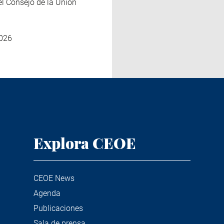
el Consejo de la Unión
026
Explora CEOE
CEOE News
Agenda
Publicaciones
Sala de prensa