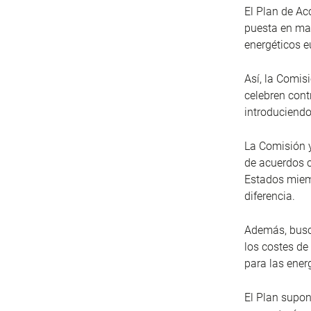
El Plan de Ac
puesta en ma
energéticos e
Así, la Comis
celebren cont
introduciendo
La Comisión 
de acuerdos c
Estados miemb
diferencia.
Además, busca
los costes de
para las ener
El Plan supo