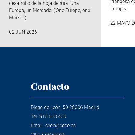
irlandesa d
desarrollo de la hoja de ruta ‘Una
Europea.
Europa, un Mercado’ (‘One Europe, one
Market’).
22 MAYO 2
02 JUN 2026
Contacto
Diego de León, 50 28006 Madrid
Tel.
915 663 400
Email.
ceoe@ceoe.es
CIF- G28496636