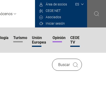
Select
Área de socios
your
CEOE NET
language
nócenos
Asociados
Iniciar sesión
logía
Turismo
Unión
Opinión
CEOE
Europea
TV
Buscar