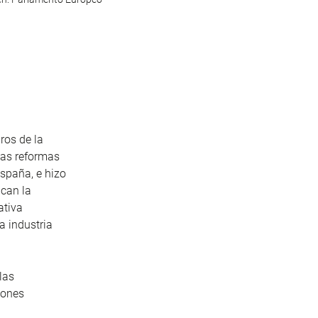
ros de la
las reformas
spaña, e hizo
acan la
ativa
a industria
las
iones