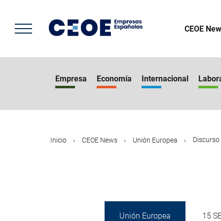
Pasar
al
contenido
CEOE New
principal
Empresa
Economía
Internacional
Labor
Discurso 
Inicio
CEOE News
Unión Europea
Unión Europea
15 S