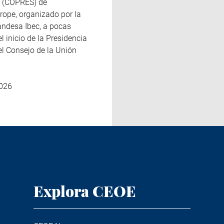
s (COPRES) de
ope, organizado por la
landesa Ibec, a pocas
 inicio de la Presidencia
el Consejo de la Unión
026
Explora CEOE