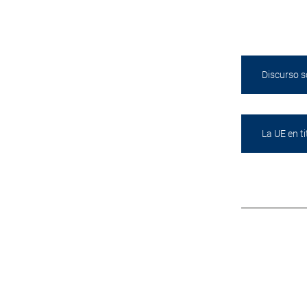
Discurso s
La UE en t