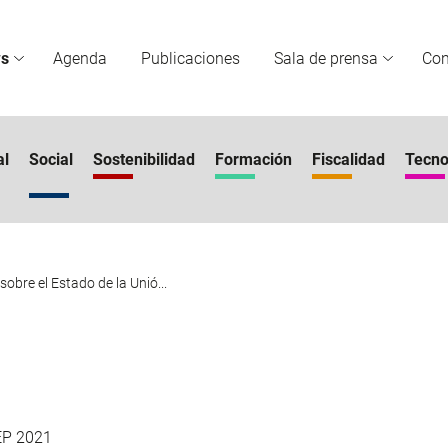
s
Agenda
Publicaciones
Sala de prensa
Co
al
Social
Sostenibilidad
Formación
Fiscalidad
Tecno
sobre el Estado de la Unió...
EP 2021