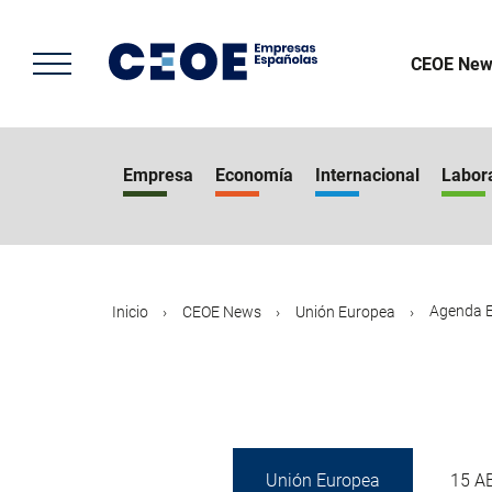
Pasar
al
contenido
CEOE New
principal
Empresa
Economía
Internacional
Labor
Agenda E
Inicio
CEOE News
Unión Europea
Unión Europea
15 A