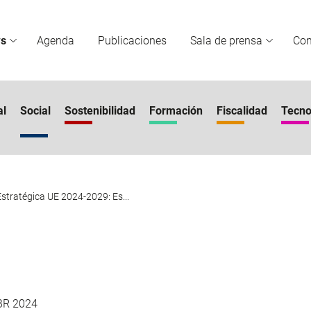
s
Agenda
Publicaciones
Sala de prensa
Co
al
Social
Sostenibilidad
Formación
Fiscalidad
Tecno
stratégica UE 2024-2029: Es...
BR 2024