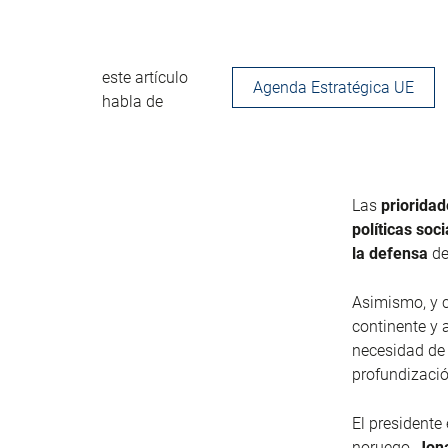
este artículo
Agenda Estratégica UE
habla de
Las
priorida
políticas soc
la defensa
de
Asimismo, y c
continente y 
necesidad de 
profundizaci
El presidente
noruego,
Jon