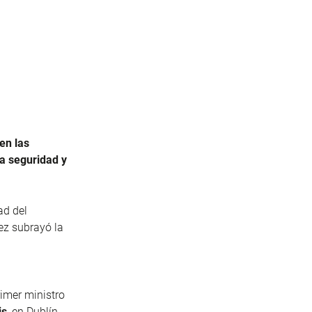
en las
la seguridad y
ad del
ez subrayó la
imer ministro
is
,
en Dublín.