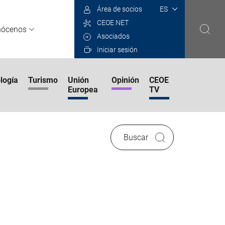
Select
Área de socios
your
CEOE NET
language
nócenos
Asociados
Iniciar sesión
logía
Turismo
Unión
Opinión
CEOE
Europea
TV
Buscar