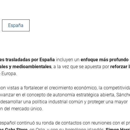
España
des trasladadas por España
incluyen un
enfoque más profundo 
iales y medioambientales
, a la vez que se apuesta por
reforzar 
 Europa.
on vistas a fortalecer el crecimiento económico, la competitivid
avanzar en el concepto de autonomía estratégica abierta, Sánch
desarrollar una política industrial común y proteger una mayor
ón del mercado único.
 español continuó su ronda de contactos con reuniones con el pr
as Gahr Store
,
en Oslo, y con su homólogo irlandés,
Simon Harr