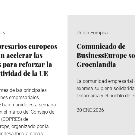
pea
Unión Europea
resarios europeos
Comunicado de
n acelerar las
BusinessEurope s
 para reforzar la
Groenlandia
tividad de la UE
La comunidad empresarial
expresa su plena solidarid
ntes de las principales
Dinamarca y el pueblo de G
ones empresariales
e han reunido esta semana
20 ENE 2026
en el marco del Consejo de
s (COPRES) de
ope, organizado por la
landesa Ibec, a pocas