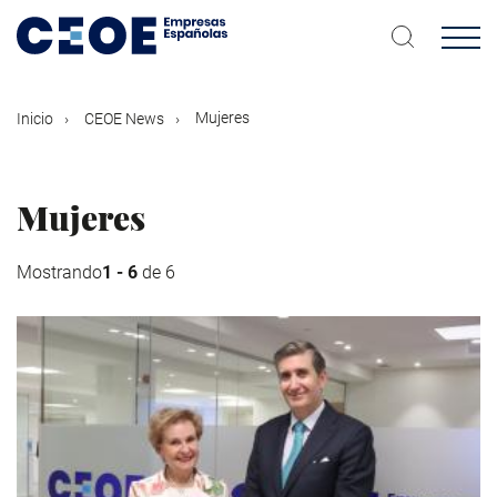
Pasar
al
contenido
principal
Mujeres
Inicio
CEOE News
Mujeres
Mostrando
1 - 6
de 6