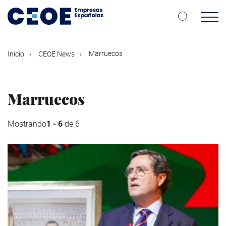
Pasar
al
contenido
principal
Marruecos
Inicio
CEOE News
Marruecos
Mostrando
1 - 6
de 6