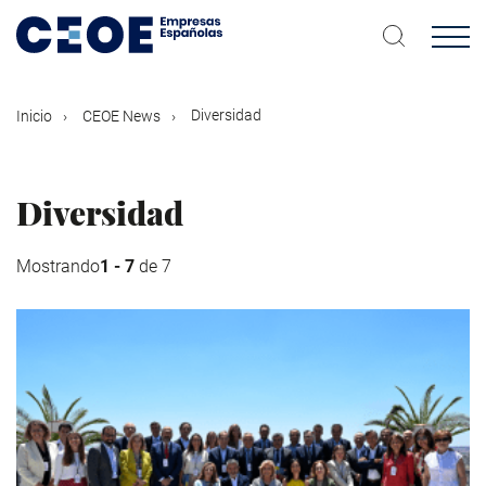
Pasar
al
contenido
principal
Diversidad
Inicio
CEOE News
Diversidad
Mostrando
1 - 7
de 7