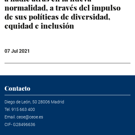
normalidad, a través del impulso
de sus políticas de diversidad,
equidad e inclusión
07 Jul 2021
Contacto
Diego de León, 50 28006 Madrid
Tel.
915 663 400
Email.
ceoe@ceoe.es
CIF- G28496636