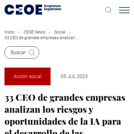
Pasar
al
contenido
principal
Inicio
CEOE News
Social
33 CEO de grandes empresas analizan ...
Buscar
Acción social
05 JUL 2023
33 CEO de grandes empresas
analizan los riesgos y
oportunidades de la IA para
el desarrollo de las