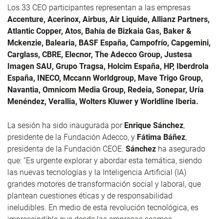
Los 33 CEO participantes representan a las empresas
Accenture, Acerinox, Airbus, Air Liquide, Allianz Partners,
Atlantic Copper, Atos, Bahía de Bizkaia Gas, Baker &
Mckenzie, Balearia, BASF España, Campofrío, Capgemini,
Carglass, CBRE, Elecnor, The Adecco Group, Justesa
Imagen SAU, Grupo Tragsa, Holcim España, HP, Iberdrola
España, INECO, Mccann Worldgroup, Mave Trigo Group,
Navantia, Omnicom Media Group, Redeia, Sonepar, Uría
Menéndez, Verallia, Wolters Kluwer y Worldline Iberia.
La sesión ha sido inaugurada por
Enrique Sánchez
,
presidente de la Fundación Adecco, y
Fátima Báñez
,
presidenta de la Fundación CEOE.
Sánchez
ha asegurado
que: “Es urgente explorar y abordar esta temática, siendo
las nuevas tecnologías y la Inteligencia Artificial (IA)
grandes motores de transformación social y laboral, que
plantean cuestiones éticas y de responsabilidad
ineludibles. En medio de esta revolución tecnológica, es