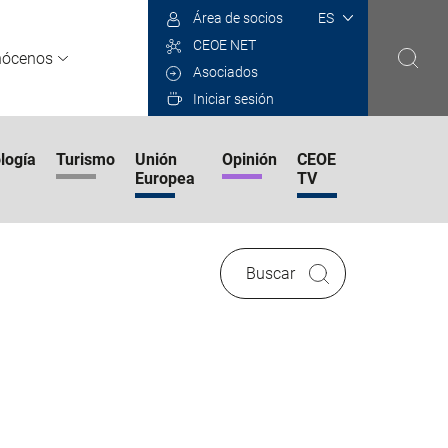
Select
Área de socios
your
CEOE NET
language
nócenos
Asociados
Iniciar sesión
logía
Turismo
Unión
Opinión
CEOE
Europea
TV
Buscar