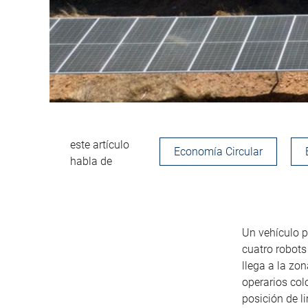
este artículo
Economía Circular
habla de
Un vehículo p
cuatro robots
llega a la zo
operarios co
posición de l