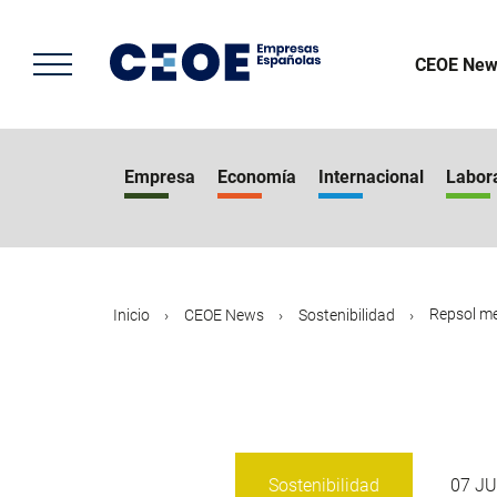
Pasar
al
contenido
CEOE New
principal
Empresa
Economía
Internacional
Labor
Repsol mec
Inicio
CEOE News
Sostenibilidad
Sostenibilidad
07 J