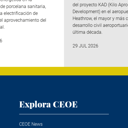
del
proyecto KAD (Kilo
Apro
de porcelana sanitaria,
Development
)
en el aeropue
a electrificación de
Heathrow, el mayor y más 
el aprovechamiento del
desarrollo civil aeroportuari
al.
última década.
6
29 JUL 2026
Explora CEOE
CEOE News