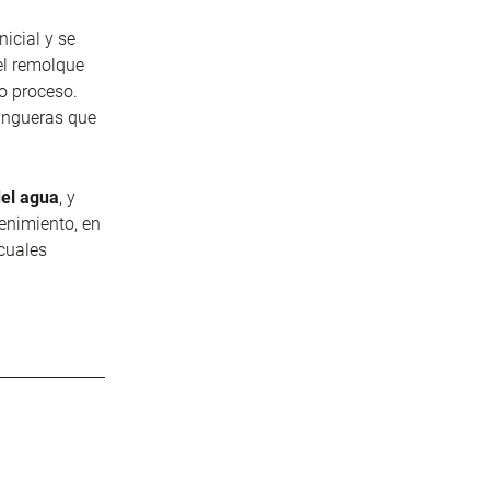
nicial y se
el remolque
mo proceso.
angueras que
del agua
, y
enimiento, en
cuales