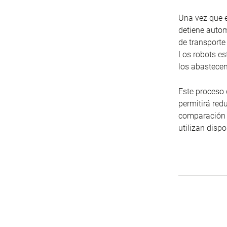
Una vez que e
detiene autom
de transporte
Los robots e
los abastecen
Este proceso
permitirá red
comparación c
utilizan disp