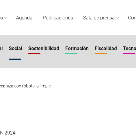
s
Agenda
Publicaciones
Sala de prensa
Co
al
Social
Sostenibilidad
Formación
Fiscalidad
Tecno
aniza con robots la limpie...
UN 2024