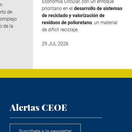
Economía Circular, con un enfoque
n
prioritario en el
desarrollo de sistemas
rto de
de reciclado y valorización de
complejo
residuos de poliuretano
, un material
o de la
de difícil reciclaje.
29 JUL 2026
Alertas CEOE
Suscríbete a la newsletter