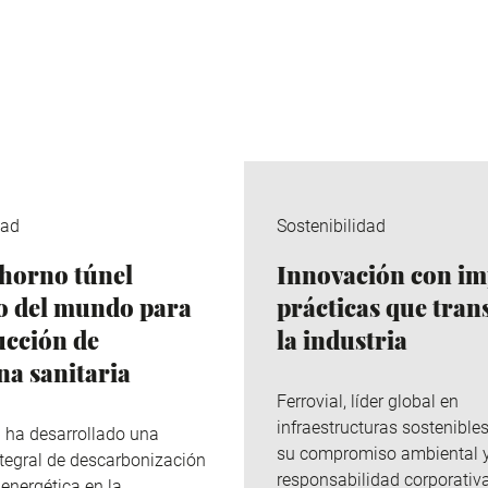
dad
Sostenibilidad
horno túnel
Innovación con im
co del mundo para
prácticas que tra
ucción de
la industria
na sanitaria
Ferrovial
, líder global en
infraestructuras sostenibles
p
ha desarrollado una
su compromiso ambiental 
integral de descarbonización
responsabilidad corporativa
 energética en la