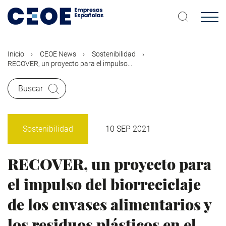
Pasar
al
contenido
principal
Inicio
CEOE News
Sostenibilidad
RECOVER, un proyecto para el impulso...
Buscar
Sostenibilidad
10 SEP 2021
RECOVER, un proyecto para
el impulso del biorreciclaje
de los envases alimentarios y
los residuos plásticos en el