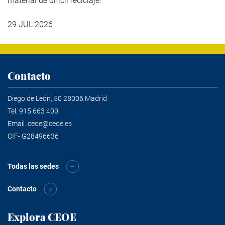
material de difícil reciclaje.
29 JUL 2026
Contacto
Diego de León, 50 28006 Madrid
Tel.
915 663 400
Email.
ceoe@ceoe.es
CIF- G28496636
Todas las sedes
Contacto
Explora CEOE