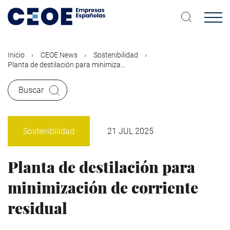
Pasar
al
contenido
principal
Inicio
CEOE News
Sostenibilidad
Planta de destilación para minimiza...
Buscar
Sostenibilidad
21 JUL 2025
Planta de destilación para
minimización de corriente
residual