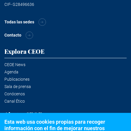
CIF- G28496636
Todas las sedes
Contacto
Explora CEOE
CEOE News
Agenda
Publicaciones
Sala de prensa
Conócenos
Canal Ético
Alertas CEOE
Esta web usa cookies propias para recoger
información con el fin de mejorar nuestros