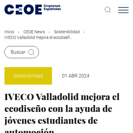
Pasar
al
contenido
principal
Inicio
CEOE News
Sostenibilidad
IVECO Valladolid mejora el ecodiseñ...
Buscar
Sostenibilidad
01 ABR 2024
IVECO Valladolid mejora el
ecodiseño con la ayuda de
jóvenes estudiantes de
automoción