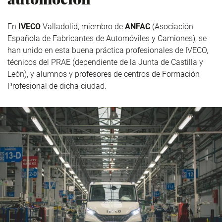
En
IVECO
Valladolid, miembro de
ANFAC
(Asociación
Española de Fabricantes de Automóviles y Camiones), se
han unido en esta buena práctica profesionales de IVECO,
técnicos del PRAE (dependiente de la Junta de Castilla y
León), y alumnos y profesores de centros de Formación
Profesional de dicha ciudad.