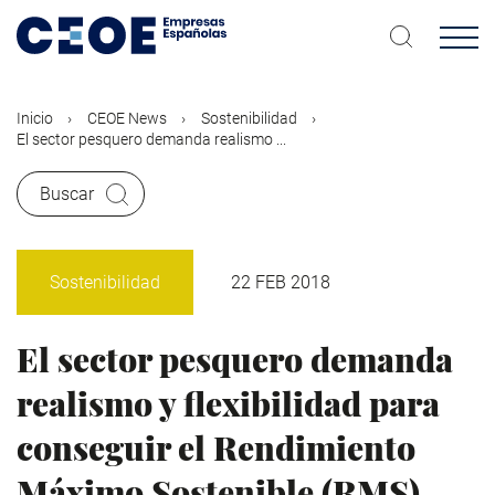
Pasar
al
contenido
principal
Inicio
CEOE News
Sostenibilidad
El sector pesquero demanda realismo ...
Buscar
Sostenibilidad
22 FEB 2018
El sector pesquero demanda
realismo y flexibilidad para
conseguir el Rendimiento
Máximo Sostenible (RMS)