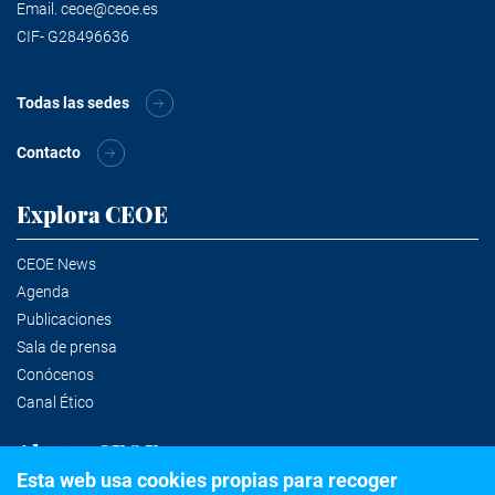
Email.
ceoe@ceoe.es
CIF- G28496636
Todas las sedes
Contacto
Explora CEOE
CEOE News
Agenda
Publicaciones
Sala de prensa
Conócenos
Canal Ético
Alertas CEOE
Esta web usa cookies propias para recoger