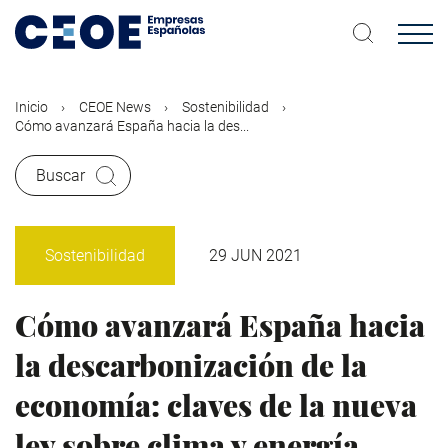
Pasar
al
contenido
principal
Inicio
CEOE News
Sostenibilidad
Cómo avanzará España hacia la des...
Buscar
Sostenibilidad
29 JUN 2021
Cómo avanzará España hacia
la descarbonización de la
economía: claves de la nueva
ley sobre clima y energía