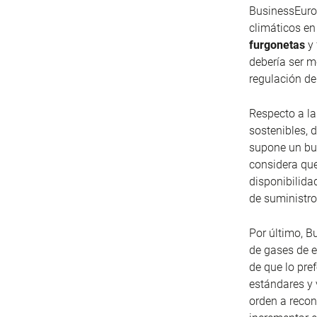
BusinessEurop
climáticos en
furgonetas
y 
debería ser m
regulación de
Respecto a la
sostenibles,
supone un bue
considera que
disponibilida
de suministro
Por último, B
de gases de e
de que lo pre
estándares y 
orden a recon