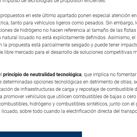
l impulso de tecnologías de propulsión eficientes.
 propuestos en este último apartado ponen especial atención en
trica, tanto para vehículos ligeros como pesados. Sin embargo, l
ciones de hidrógeno no hacen referencia al tamaño de las flotas 
as natural licuado no está explícitamente definidos. Asimismo, e
n la propuesta está parcialmente sesgado y puede tener impact
e libre mercado para el desarrollo de soluciones competitivas 
el
principio de neutralidad tecnológica
, que implica no fomentar
te determinadas opciones tecnológicas en detrimento de otras, 
icación de infraestructuras de carga y repostaje de combustible 
a promover vehículos que utilicen combustibles de bajas o cero
ombustibles, hidrógeno y combustibles sintéticos, junto con el 
licuado, sobre todo cuando la electrificación directa del transp