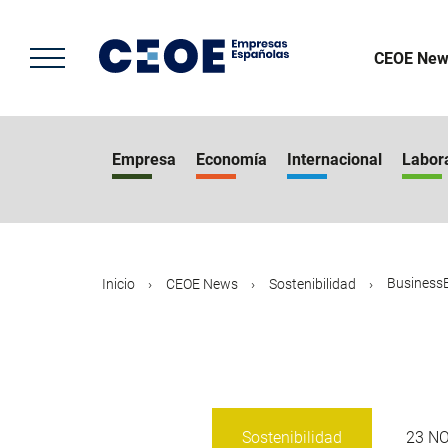
Pasar
al
contenido
CEOE New
principal
Empresa
Economía
Internacional
Labor
BusinessE
Inicio
CEOE News
Sostenibilidad
Sostenibilidad
23 N