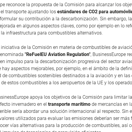
e reconoce la propuesta de la Comisión para alcanzar los obje
 el transporte ajustando los
estándares de CO2 para automóvil
formular su contribución a la descarbonización. Sin embargo, l
ejorada en algunos aspectos claves, como por ejemplo en lo refe
 la infraestructura para combustibles alternativos.
 iniciativa de la Comisión en materia de combustibles de aviaci
 denominada
"ReFuelEU Aviation Regulation"
, BusinessEurope r
n impulso para la descarbonización progresiva del sector aviac
 hay aspectos mejorables, por ejemplo, en el ámbito de la defini
d de combustibles sostenibles destinados a la aviación y en las
 de estos combustibles a los aeropuertos de la UE y los operado
usinessEurope apoya los objetivos de la Comisión para limitar l
fecto invernadero en el
transporte marítimo
de mercancías en la
ferible sería abordar una solución internacional al respecto. Sin
valores utilizados para evaluar las emisiones deberían ser más f
ocer vías alternativas para la producción de c
ombustibles, así 