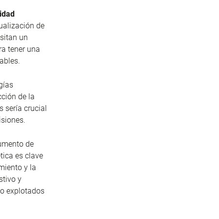
lidad
ualización de
sitan un
ra tener una
gables.
gías
ción de la
 sería crucial
isiones.
cumento de
ica es clave
miento y la
stivo y
 no explotados