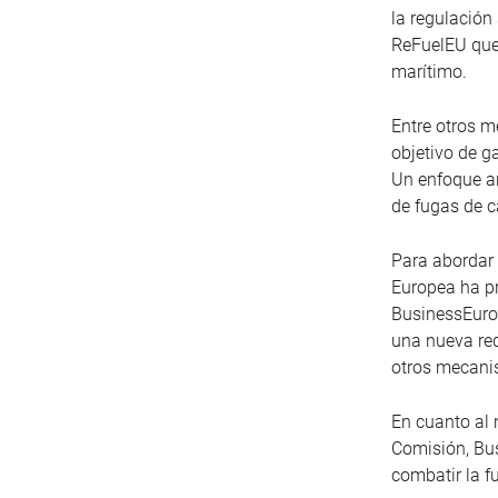
la regulación
ReFuelEU que 
marítimo.
Entre otros 
objetivo de g
Un enfoque ar
de fugas de c
Para abordar 
Europea ha pr
BusinessEuro
una nueva red
otros mecanis
En cuanto al
Comisión, Bu
combatir la f