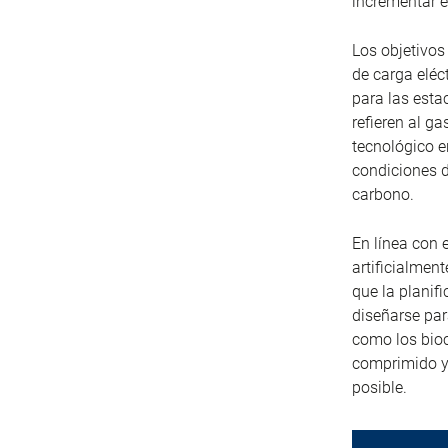
incrementar e
Los objetivos
de carga eléc
para las esta
refieren al g
tecnológico e
condiciones d
carbono.
En línea con 
artificialmen
que la planif
diseñarse par
como los bioc
comprimido y 
posible.