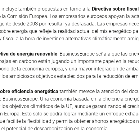
 incluye también propuestas en torno a la
Directiva sobre fisca
 la Comisión Europea. Los empresarios europeos apoyan la act
vigente desde 2003 por resultar ya desfasada. Las empresas nece
sobre energía que refleje la realidad actual del mis energético pa
y fiscal a la hora de invertir en alternativas climáticamente ami
ctiva de energía renovable
, BusinessEurope señala que las ener
bajas en carbono están jugando un importante papel en la reduc
bono de la economía europea, y una mayor integración de ambas
 los ambiciosos objetivos establecidos para la reducción de em
sobre eficiencia energética
también merece la atención del do
 BusinessEurope. Una economía basada en la eficiencia energét
 los objetivos climáticos de la UE, aunque garantizando el creci
n Europa. Esto solo se podrá lograr mediante un enfoque exhau
ue facilite la flexibilidad y permita obtener ahorros energéticos
 el potencial de descarbonización en la economía.