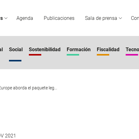
s
Agenda
Publicaciones
Sala de prensa
Co
al
Social
Sostenibilidad
Formación
Fiscalidad
Tecno
urope aborda el paquete leg...
OV 2021