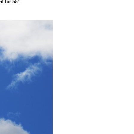
it for 55”
.