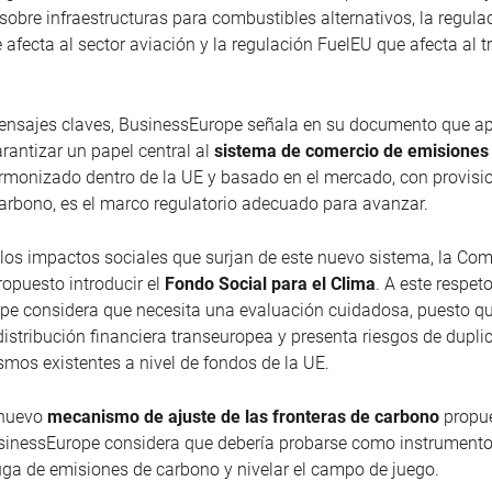
 sobre infraestructuras para combustibles alternativos, la regula
afecta al sector aviación y la regulación FuelEU que afecta al t
mensajes claves, BusinessEurope señala en su documento que ap
arantizar un papel central al
sistema de comercio de emisiones
monizado dentro de la UE y basado en el mercado, con provisio
arbono, es el marco regulatorio adecuado para avanzar.
los impactos sociales que surjan de este nuevo sistema, la Com
opuesto introducir el
Fondo Social para el Clima
. A este respeto
pe considera que necesita una evaluación cuidadosa, puesto qu
istribución financiera transeuropea y presenta riesgos de dupli
mos existentes a nivel de fondos de la UE.
 nuevo
mecanismo de ajuste de las fronteras de carbono
propue
sinessEurope considera que debería probarse como instrumento
uga de emisiones de carbono y nivelar el campo de juego.