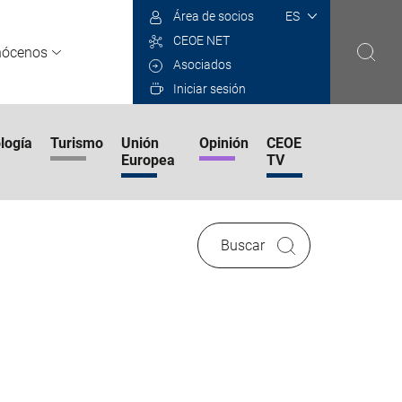
Select
Área de socios
your
CEOE NET
language
nócenos
Asociados
Iniciar sesión
logía
Turismo
Unión
Opinión
CEOE
Europea
TV
Buscar