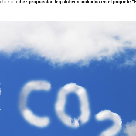
 torno a
diez propuestas legislativas incluidas en el paquete “F