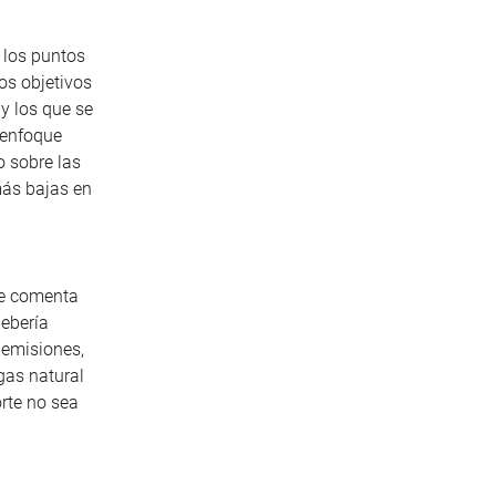
 los puntos
os objetivos
y los que se
l enfoque
o sobre las
más bajas en
se comenta
debería
 emisiones,
gas natural
orte no sea