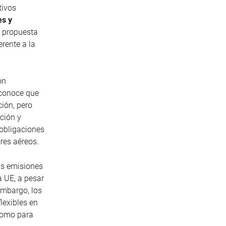
tivos
es y
a propuesta
rente a la
ón
econoce que
ión, pero
ción y
 obligaciones
res aéreos.
as emisiones
 UE, a pesar
 embargo, los
lexibles en
como para