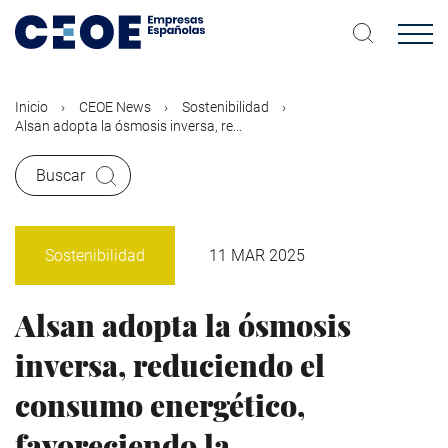
Pasar
al
contenido
principal
Inicio
CEOE News
Sostenibilidad
Alsan adopta la ósmosis inversa, re...
Buscar
Sostenibilidad
11 MAR 2025
Alsan adopta la ósmosis
inversa, reduciendo el
consumo energético,
favoreciendo la