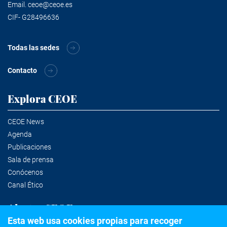
Email.
ceoe@ceoe.es
CIF- G28496636
Todas las sedes
Contacto
Explora CEOE
CEOE News
Agenda
Publicaciones
Sala de prensa
Conócenos
Canal Ético
Alertas CEOE
Esta web usa cookies propias para recoger