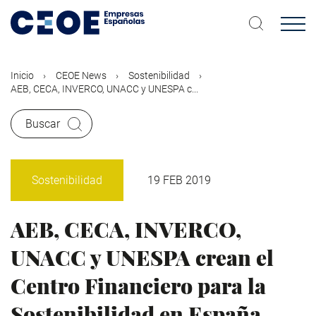
Pasar
al
contenido
principal
Inicio
CEOE News
Sostenibilidad
AEB, CECA, INVERCO, UNACC y UNESPA c...
Buscar
Sostenibilidad
19 FEB 2019
AEB, CECA, INVERCO,
UNACC y UNESPA crean el
Centro Financiero para la
Sostenibilidad en España