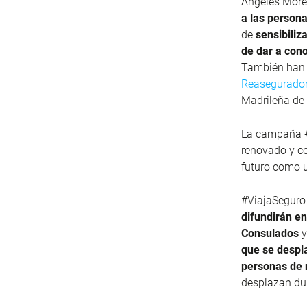
Ángeles More
a las persona
de
sensibiliz
de dar a cono
También han i
Reasegurado
Madrileña de
La campaña #
renovado y co
futuro como u
#ViajaSeguro
difundirán en
Consulados
y
que se despla
personas de 
desplazan dur