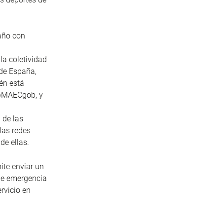
año con
la coletividad
 de España,
én está
 @MAECgob, y
 de las
las redes
de ellas.
mite enviar un
 de emergencia
ervicio en