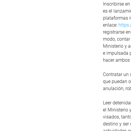
Inscribirse e
es el lanzamie
plataformas i
enlace:
https:
registrarse e
modo, contar 
Ministerio y 
e impulsada p
hacer ambos m
Contratar un 
que puedan oc
anulación, ro
Leer detenid
el Ministerio
visados, tant
destino y ser
actividades c