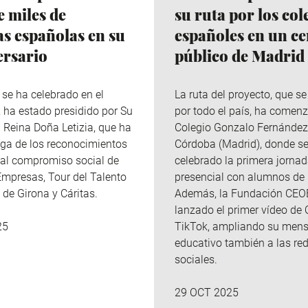
e miles de
su ruta por los col
s españolas en su
españoles en un ce
ersario
público de Madrid
e se ha celebrado en el
La ruta del proyecto, que s
, ha estado presidido por Su
por todo el país, ha comenz
 Reina Doña Letizia, que ha
Colegio Gonzalo Fernández
ga de los reconocimientos
Córdoba (Madrid), donde s
y al compromiso social de
celebrado la primera jorna
mpresas, Tour del Talento
presencial con alumnos de 
 de Girona y Cáritas.
Además, la Fundación CEO
lanzado el primer vídeo de 
TikTok, ampliando su mens
25
educativo también a las re
sociales.
29 OCT 2025