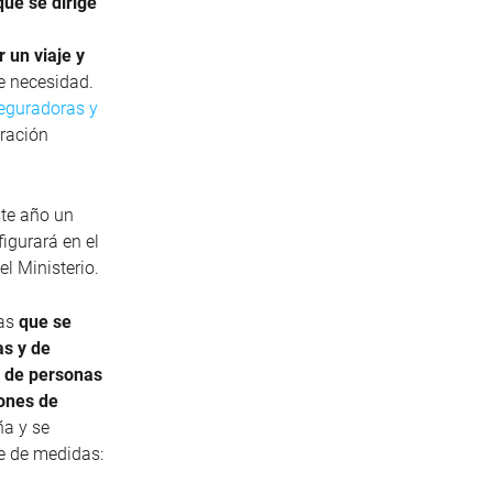
ue se dirige
 un viaje y
e necesidad.
eguradoras y
eración
te año un
igurará en el
l Ministerio.
sas
que se
as y de
 de personas
lones de
a y se
e de medidas: