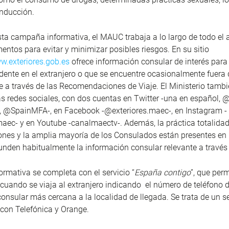
onducción.
a campaña informativa, el MAUC trabaja a lo largo de todo el 
mentos para evitar y minimizar posibles riesgos. En su sitio
ww.exteriores.gob.es
ofrece información consular de interés para 
dente en el extranjero o que se encuentre ocasionalmente fuera
 a través de las Recomendaciones de Viaje. El Ministerio tambi
as redes sociales, con dos cuentas en Twitter -una en español,
s, @SpainMFA-, en Facebook -@exteriores.maec-, en Instagram -
aec- y en Youtube -canalmaectv-. Además, la práctica totalidad
nes y la amplia mayoría de los Consulados están presentes en 
funden habitualmente la información consular relevante a través 
formativa se completa con el servicio “
España contigo
”, que per
cuando se viaja al extranjero indicando el número de teléfono
 consular más cercana a la localidad de llegada. Se trata de un s
con Telefónica y Orange.