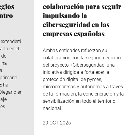
egios
colaboración para seguir
ntro
impulsando la
ciberseguridad en las
empresas españolas
e extenderá
ado en el
Ambas entidades refuerzan su
 de
colaboración con la segunda edición
e ha
del proyecto +Ciberseguridad, una
da
iniciativa dirigida a fortalecer la
primaria.
protección digital de pymes,
E ha
microempresas y autónomos a través
Olegario en
de la formación, la concienciación y la
aje
sensibilización en todo el territorio
des
nacional.
29 OCT 2025