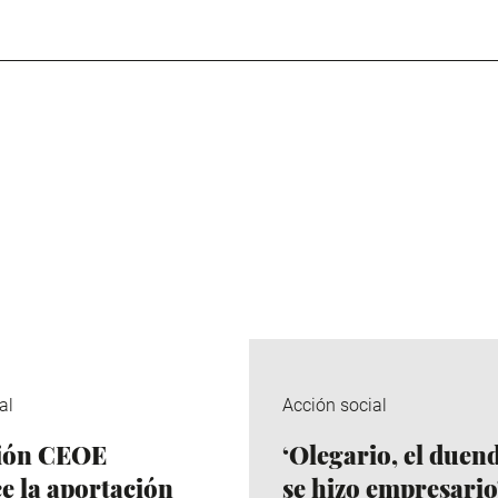
al
Acción social
ión CEOE
‘Olegario, el duen
e la aportación
se hizo empresario’