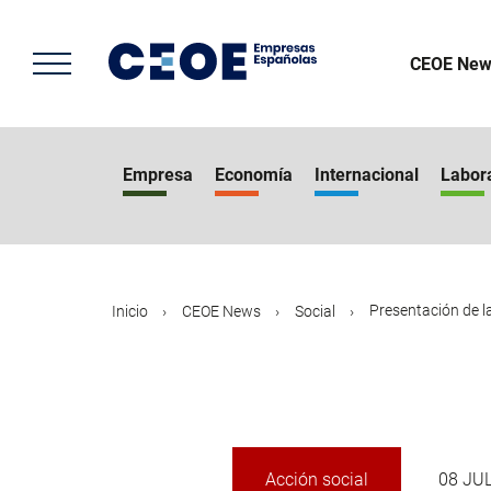
Pasar
al
contenido
CEOE New
principal
Empresa
Economía
Internacional
Labor
Presentación de l
Inicio
CEOE News
Social
Acción social
08 JU