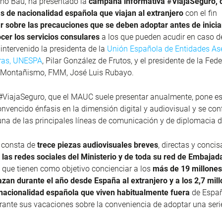
no Bau, ha presentado la
campaña informativa #ViajaSeguro, q
s de nacionalidad española que viajan al extranjero
con el fin
ar sobre las precauciones que se deben adoptar antes de iniciar
cer los servicios consulares
a los que pueden acudir en caso d
ntervenido la presidenta de la
Unión Española de Entidades As
ras, UNESPA
, Pilar González de Frutos, y el presidente de la Fed
 Montañismo, FMM, José Luis Rubayo.
ViajaSeguro, que el MAUC suele presentar anualmente, pone es
nvencido énfasis en la dimensión digital y audiovisual y se conf
na de las principales líneas de comunicación y de diplomacia de
 consta de
trece piezas audiovisuales breves
, directas y conci
 las redes sociales del Ministerio y de toda su red de Embajad
 que tienen como objetivo concienciar a los
más de 19 millones
zan durante el año desde España al extranjero y a los 2,7 mil
nacionalidad española que viven habitualmente fuera
de Españ
ante sus vacaciones sobre la conveniencia de adoptar una seri