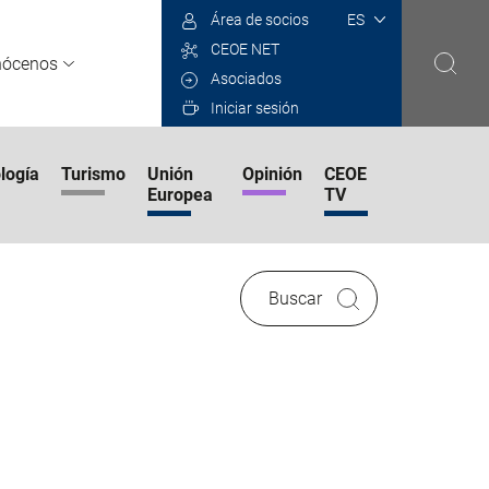
Select
Área de socios
your
CEOE NET
language
nócenos
Asociados
Iniciar sesión
logía
Turismo
Unión
Opinión
CEOE
Europea
TV
Buscar