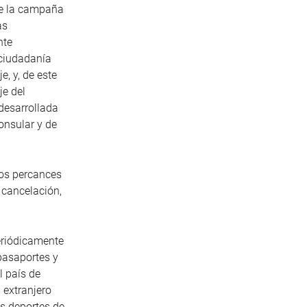
de la campaña
as
nte
 ciudadanía
, y, de este
je del
 desarrollada
consular y de
los percances
 cancelación,
eriódicamente
 pasaportes y
l país de
 extranjero
s deportes de