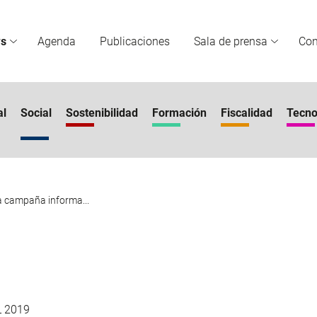
s
Agenda
Publicaciones
Sala de prensa
Co
al
Social
Sostenibilidad
Formación
Fiscalidad
Tecno
a campaña informa...
L 2019