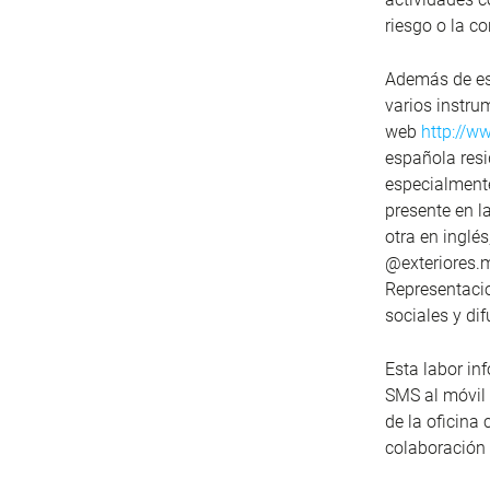
riesgo o la c
Además de est
varios instru
web
http://w
española resi
especialmente
presente en l
otra en inglé
@exteriores.m
Representacio
sociales y di
Esta labor in
SMS al móvil 
de la oficina
colaboración 