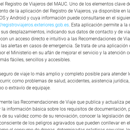
n el Registro de Viajeros del MAUC. Uno de los elementos clave 
nto de la aplicación del Registro de Viajeros, ya disponible en l
OS y Android y cuya información puede consultarse en el siguie
//registroviajeros.exteriores.gob.es
. Esta aplicación permite a la
n sus desplazamientos, indicando sus datos de contacto y de viaje
con un acceso directo e intuitivo a las Recomendaciones de Via
a las alertas en casos de emergencia. Se trata de una aplicación
or el Ministerio en su afán de mejorar el servicio y la atención 
ás fáciles, sencillos y accesibles.
seguro de viaje lo más amplio y completo posible para atender 
urrir, como problemas de salud, accidentes, asistencia jurídica,
bo o extravío de equipaje.
amente las Recomendaciones de Viaje que publica y actualiza p
 y la información básica sobre los requisitos de documentación,
o de su validez como de su renovación, conocer la legislación de
 consciente de los peligros agravados que pueden conllevar en el
omo el consumo de drogas, determinadas prácticas sexuales, lo