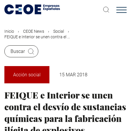
Pasar
al
contenido
principal
Inicio
CEOE News
Social
FEIQUE e Interior se unen contra el ...
Buscar
Acción social
15 MAR 2018
FEIQUE e Interior se unen
contra el desvío de sustancias
químicas para la fabricación
ilícita de explosivos