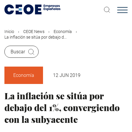
Pasar
al
contenido
principal
Inicio
CEOE News
Economía
La inflación se sitúa por debajo d...
Buscar
Economía
12 JUN 2019
La inflación se sitúa por
debajo del 1%, convergiendo
con la subyacente