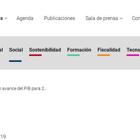
s
Agenda
Publicaciones
Sala de prensa
Co
al
Social
Sostenibilidad
Formación
Fiscalidad
Tecno
 avance del PIB para 2...
019