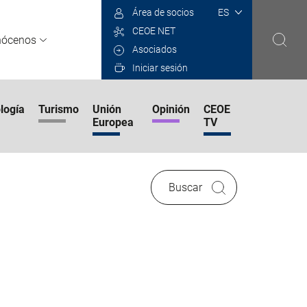
Select
Área de socios
your
CEOE NET
language
nócenos
Asociados
Iniciar sesión
logía
Turismo
Unión
Opinión
CEOE
Europea
TV
Buscar