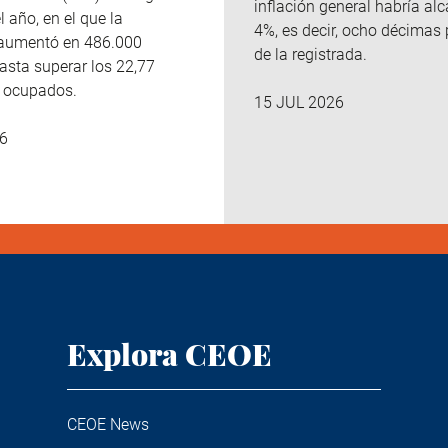
inflación general habría al
l año, en el que la
4%, es decir, ocho décimas
aumentó en 486.000
de la registrada.
asta superar los 22,77
e ocupados.
15 JUL 2026
6
Explora CEOE
CEOE News