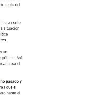
ecimiento del
l incremento
la situación
ítica
tres.
on un
 público. Así,
icaría por el
 año pasado y
ras que el
ero hasta el