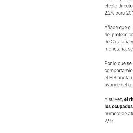
efecto direct
2,2% para 20
Añade que el 
del proteccion
de Cataluña y 
monetaria, se
Por lo que se 
comportamient
el PIB anota u
avance del c
A su vez,
el r
los ocupados 
número de afi
2,9%.