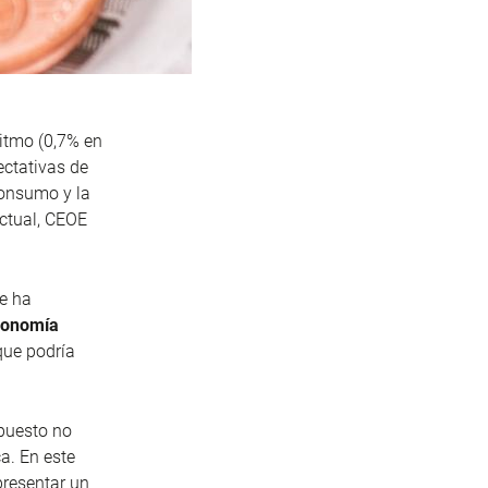
itmo (0,7% en
ectativas de
consumo y la
actual, CEOE
ue ha
economía
 que podría
puesto no
a. En este
presentar un