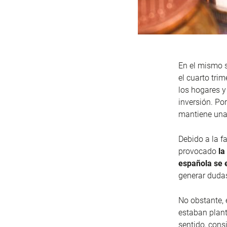
En el mismo s
el cuarto tri
los hogares y
inversión. Por
mantiene una 
Debido a la f
provocado
la
española se 
generar dudas
No obstante, 
estaban plan
sentido, cons