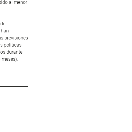
bido al menor
 de
e han
us previsiones
s políticas
pos durante
s meses).