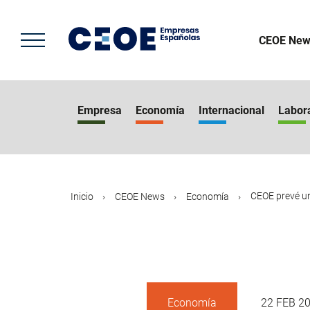
Pasar
al
contenido
CEOE New
principal
Empresa
Economía
Internacional
Labor
CEOE prevé un
Inicio
CEOE News
Economía
Economía
22 FEB 2