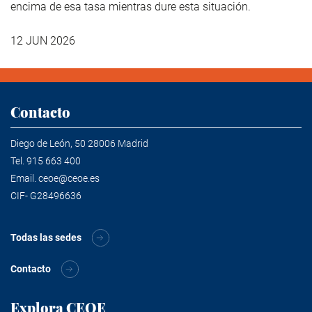
encima de esa tasa mientras dure esta situación.
12 JUN 2026
Contacto
Diego de León, 50 28006 Madrid
Tel.
915 663 400
Email.
ceoe@ceoe.es
CIF- G28496636
Todas las sedes
Contacto
Explora CEOE