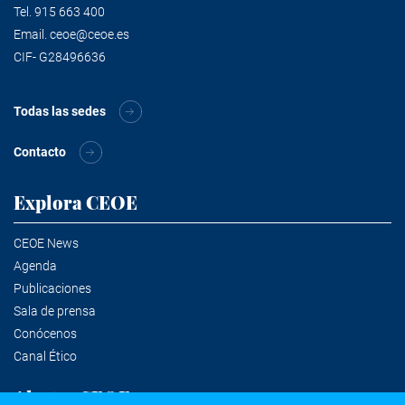
Tel.
915 663 400
Email.
ceoe@ceoe.es
CIF- G28496636
Todas las sedes
Contacto
Explora CEOE
CEOE News
Agenda
Publicaciones
Sala de prensa
Conócenos
Canal Ético
Alertas CEOE