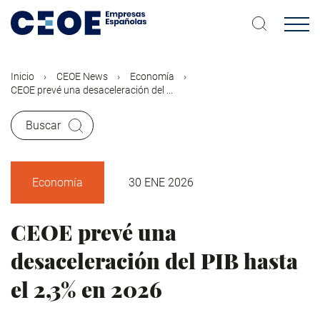
Pasar
al
contenido
principal
Inicio
CEOE News
Economía
CEOE prevé una desaceleración del ...
Buscar
Economía
30 ENE 2026
CEOE prevé una
desaceleración del PIB hasta
el 2,3% en 2026